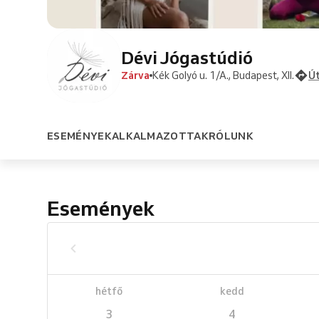
Dévi Jógastúdió
Zárva
Kék Golyó u. 1/A., Budapest, XII.
Út
ESEMÉNYEK
ALKALMAZOTTAK
RÓLUNK
Események
hétfő
kedd
3
4