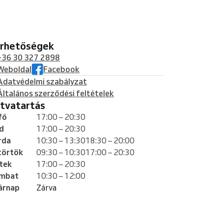
lérhetőségek
+36 30 327 2898
Weboldal
Facebook
Adatvédelmi szabályzat
Általános szerződési feltételek
yitvatartás
fő
17:00 – 20:30
d
17:00 – 20:30
rda
10:30 – 13:30
18:30 – 20:00
törtök
09:30 – 10:30
17:00 – 20:30
tek
17:00 – 20:30
mbat
10:30 – 12:00
árnap
Zárva