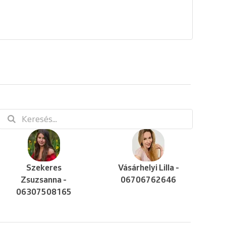
Szekeres
Vásárhelyi Lilla -
Zsuzsanna -
06706762646
06307508165