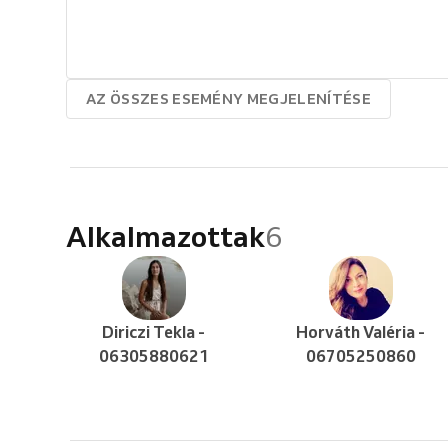
AZ ÖSSZES ESEMÉNY MEGJELENÍTÉSE
Alkalmazottak
6
Diriczi Tekla -
Horváth Valéria -
06305880621
06705250860