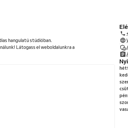
E
dias hangulatú stúdióban.
 nálunk! Látogass el weboldalunkra a
N
hét
ked
sze
csü
pén
szo
vas